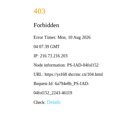
漫画岛
· 漫游星球
首页
热门榜
分类
更新
📖 强扭的瓜也甜 · 热门推荐
📚 分类